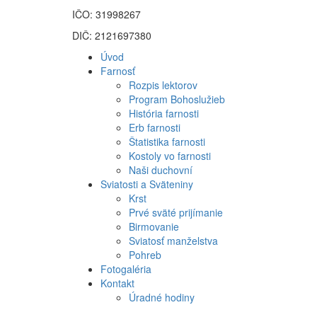
IČO: 31998267
DIČ: 2121697380
Úvod
Farnosť
Rozpis lektorov
Program Bohoslužieb
História farnosti
Erb farnosti
Štatistika farnosti
Kostoly vo farnosti
Naši duchovní
Sviatosti a Sväteniny
Krst
Prvé sväté prijímanie
Birmovanie
Sviatosť manželstva
Pohreb
Fotogaléria
Kontakt
Úradné hodiny