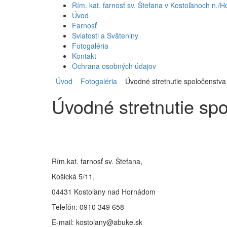
Rím. kat. farnosť sv. Štefana v Kostoľanoch n./Ho
Úvod
Farnosť
Sviatosti a Sväteniny
Fotogaléria
Kontakt
Ochrana osobných údajov
Úvod
Fotogaléria
Úvodné stretnutie spoločenstva 
Úvodné stretnutie spo
Úradné hodiny
Rím.kat. farnosť sv. Štefana,
Košická 5/11,
04431 Kostoľany nad Hornádom
Telefón: 0910 349 658
E-mail: kostolany@abuke.sk