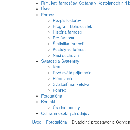
Rím. kat. farnosť sv. Štefana v Kostoľanoch n./Ho
Úvod
Farnosť
Rozpis lektorov
Program Bohoslužieb
História farnosti
Erb farnosti
Štatistika farnosti
Kostoly vo farnosti
Naši duchovní
Sviatosti a Sväteniny
Krst
Prvé sväté prijímanie
Birmovanie
Sviatosť manželstva
Pohreb
Fotogaléria
Kontakt
Úradné hodiny
Ochrana osobných údajov
Úvod
Fotogaléria
Divadelné predstavenie Červien