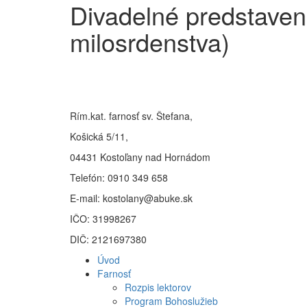
Divadelné predstaven
milosrdenstva)
Úradné hodiny
Rím.kat. farnosť sv. Štefana,
Košická 5/11,
04431 Kostoľany nad Hornádom
Telefón: 0910 349 658
E-mail: kostolany@abuke.sk
IČO: 31998267
DIČ: 2121697380
Úvod
Farnosť
Rozpis lektorov
Program Bohoslužieb